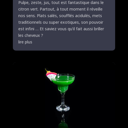
Pulpe, zeste, jus, tout est fantastique dans le
citron vert. Partout, à tout moment il réveille
nos sens. Plats salés, soufflés acidulés, mets
traditionnels ou super exotiques, son pouvoir
est infini … Et saviez vous qu’il fait aussi briller
les cheveux ?
lire plus