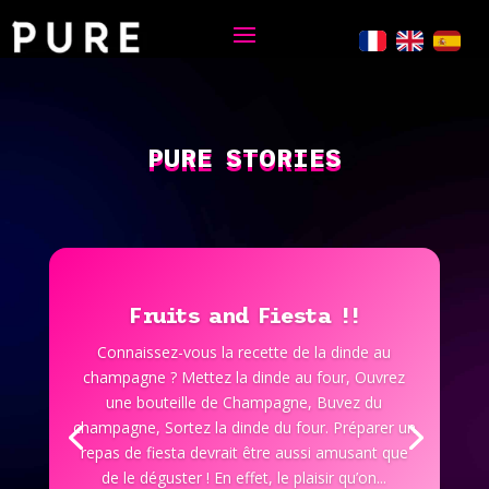
PURE
STORIES
Fruits
and Fiesta !!
Connaissez-vous la recette de la dinde au
champagne ? Mettez la dinde au four, Ouvrez
une bouteille de Champagne, Buvez du
champagne, Sortez la dinde du four. Préparer un
repas de fiesta devrait être aussi amusant que
de le déguster ! En effet, le plaisir qu’on...